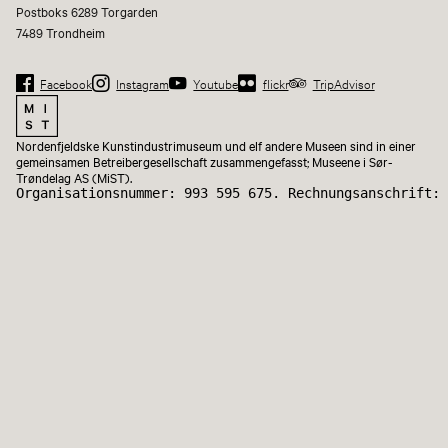
Postboks 6289 Torgarden
7489 Trondheim
Facebook
Instagram
Youtube
flickr
TripAdvisor
Nordenfjeldske Kunstindustrimuseum und elf andere Museen sind in einer
gemeinsamen Betreibergesellschaft zusammengefasst; Museene i Sør-
Trøndelag AS (MiST).
Organisationsnummer: 993 595 675. Rechnungsanschrift: 