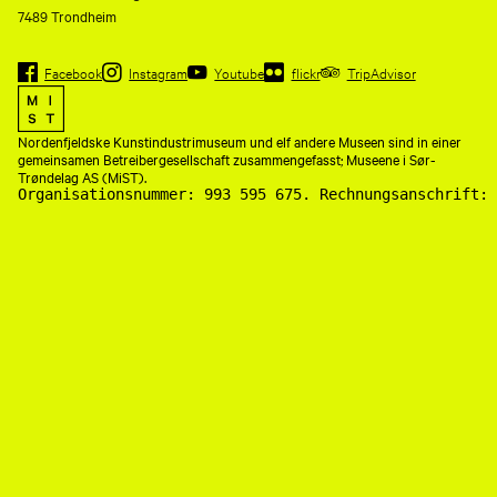
7489 Trondheim
Facebook
Instagram
Youtube
flickr
TripAdvisor
Nordenfjeldske Kunstindustrimuseum und elf andere Museen sind in einer
gemeinsamen Betreibergesellschaft zusammengefasst; Museene i Sør-
Trøndelag AS (MiST).
Organisationsnummer: 993 595 675. Rechnungsanschrift: 