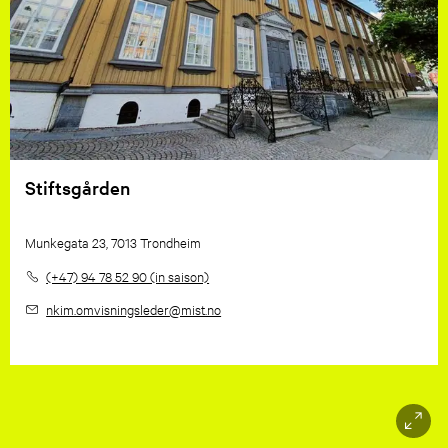
Stiftsgården
Munkegata 23, 7013 Trondheim
(+47) 94 78 52 90 (in saison)
nkim.omvisningsleder
@mist.no