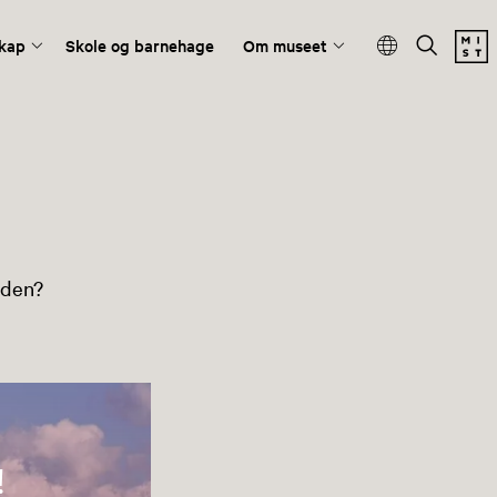
kap
Skole og barnehage
Om museet
rden?
!