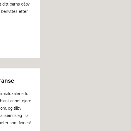
 ditt barns dåp?
 benyttes etter
ranse
firmalokalene for
 blant annet gjøre
rom, og tilby
auseinnslag. Ta
heter som finnes!