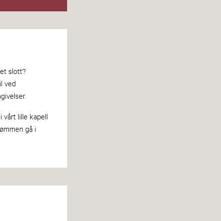
t slott?
il ved
givelser.
vårt lille kapell
drømmen gå i