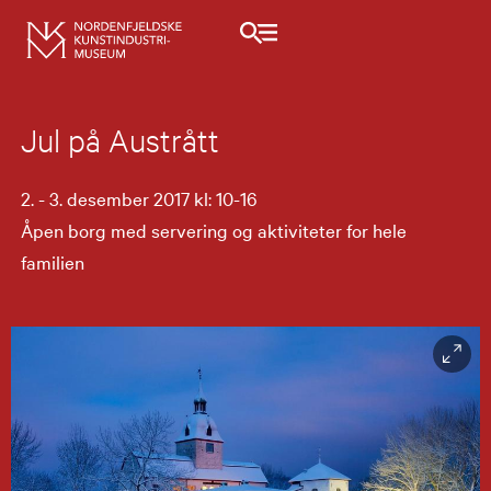
Jul på Austrått
2. - 3. desember 2017 kl: 10-16
Åpen borg med servering og aktiviteter for hele
familien