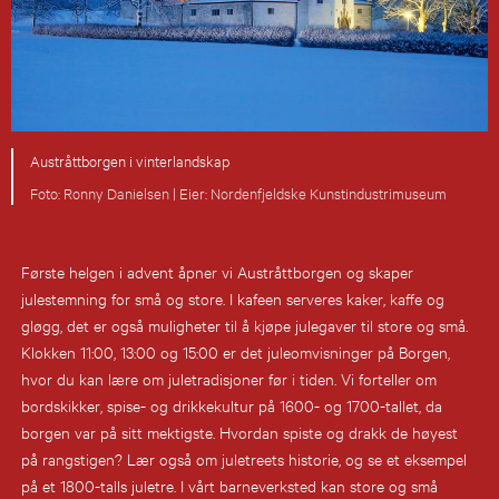
Austråttborgen i vinterlandskap
Ronny Danielsen |
Nordenfjeldske Kunstindustrimuseum
Første helgen i advent åpner vi Austråttborgen og skaper
julestemning for små og store. I kafeen serveres kaker, kaffe og
gløgg, det er også muligheter til å kjøpe julegaver til store og små.
Klokken 11:00, 13:00 og 15:00 er det juleomvisninger på Borgen,
hvor du kan lære om juletradisjoner før i tiden. Vi forteller om
bordskikker, spise- og drikkekultur på 1600- og 1700-tallet, da
borgen var på sitt mektigste. Hvordan spiste og drakk de høyest
på rangstigen? Lær også om juletreets historie, og se et eksempel
på et 1800-talls juletre. I vårt barneverksted kan store og små