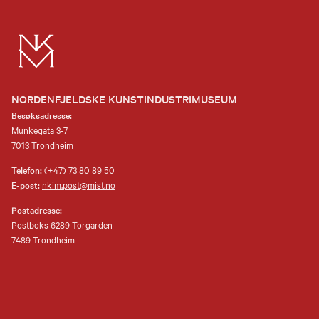
NORDENFJELDSKE KUNSTINDUSTRIMUSEUM
Besøksadresse:
Munkegata 3-7
7013 Trondheim
Telefon:
(+47) 73 80 89 50
E-post:
nkim.post@mist.no
Postadresse:
Postboks 6289 Torgarden
7489 Trondheim
Åpenhetsloven
Personvernerklæring og informasjonskapsler (cookies)
Facebook
Instagram
Youtube
flickr
TripAdvisor