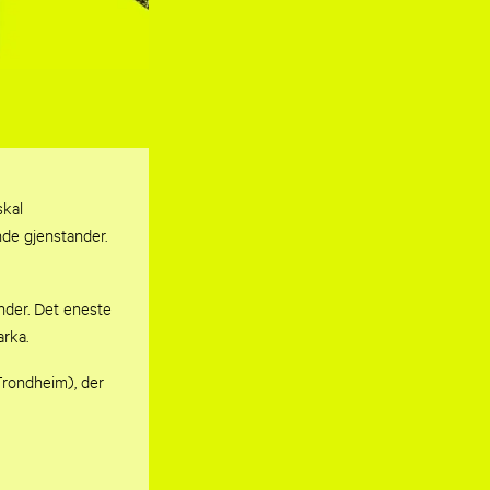
skal
nde gjenstander.
ander. Det eneste
arka.
Trondheim), der