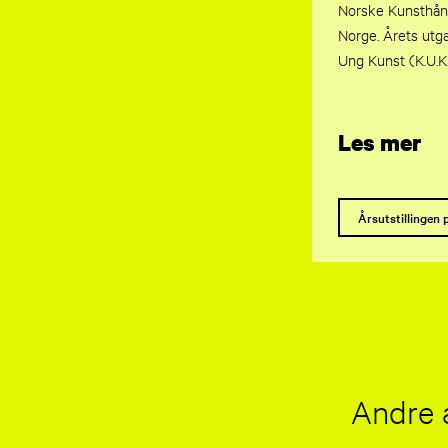
Norske Kunsthånd
Norge. Årets ut
Ung Kunst (K.U.K
Les mer
Årsutstillingen 
Andre 