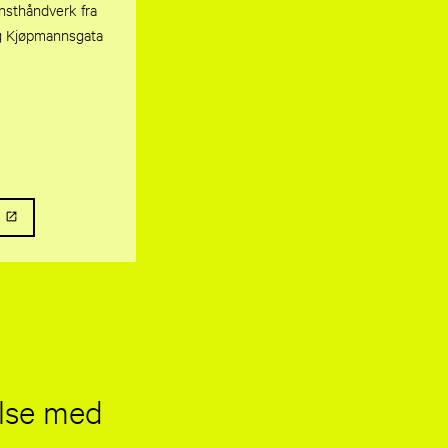
nsthåndverk fra
g Kjøpmannsgata
else med