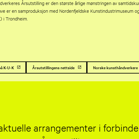
verkeres Årsutstilling er den største årlige mønstringen av samtidsku
gave er en samproduksjon med Nordenfjeldske Kunstindustrimuseum o
.) i Trondheim.
på K-U-K
Årsutstillingens nettside
Norske kunsthåndverkere
aktuelle arrangementer i forbind