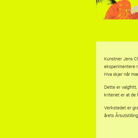
Kunstner Jens Chr
eksperimentere me
Hva skjer når ma
Dette er valgfrit
kriteriet er at de
Verkstedet er gr
årets Årsutstillin