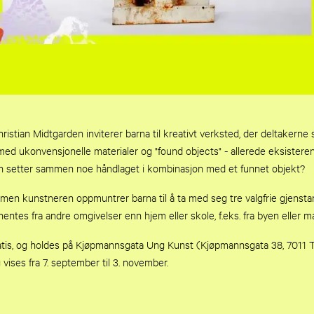
istian Midtgarden inviterer barna til kreativt verksted, der deltakerne 
d ukonvensjonelle materialer og "found objects" - allerede eksistere
n setter sammen noe håndlaget i kombinasjon med et funnet objekt?
t, men kunstneren oppmuntrer barna til å ta med seg tre valgfrie gjenst
 hentes fra andre omgivelser enn hjem eller skole, f.eks. fra byen eller m
atis, og holdes på Kjøpmannsgata Ung Kunst (Kjøpmannsgata 38, 7011 
g vises fra 7. september til 3. november.