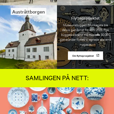
Austråttborgen
Flytteprosjektet
Museumsbygget i Munkegata ble
delvis gjenåpnet fra april 2025. Pga.
byggets tilstand må museets 30.000
gjenstander flyttes til egnede eksterne
magasin.
Om flytteprosjektet
SAMLINGEN PÅ NETT: