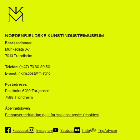
NORDENFJELDSKE KUNSTINDUSTRIMUSEUM
Besøksadresse:
Munkegata 3-7
7013 Trondheim
Telefon:
(+47) 73 80 89 50
E-post:
nkim.post@mist.no
Postadresse:
Postboks 6289 Torgarden
7489 Trondheim
Åpenhetsloven
Personvernerklæring og informasjonskapsler (cookies)
Facebook
Instagram
Youtube
flickr
TripAdvisor