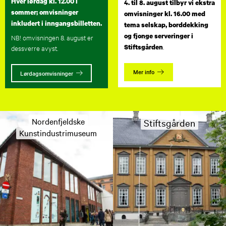
Hver lørdag kl. 12.00 i
4. til 8. august tilbyr vi ekstra
sommer; omvisninger
omvisninger kl. 16.00 med
inkludert i inngangsbilletten.
tema selskap, borddekking
og fjonge serveringer i
NB! omvisningen 8. august er
.
Stiftsgården
dessverre avyst.
Mer info
Lørdagsomvisninger
Nordenfjeldske
Stiftsgården
Kunstindustrimuseum