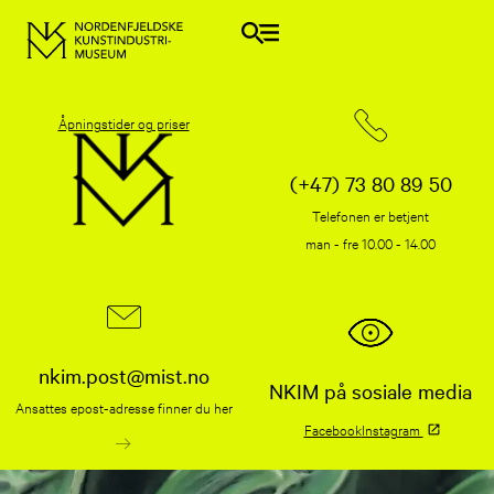
Åpningstider og priser
(+47) 73 80 89 50
Telefonen er betjent
man - fre 10.00 - 14.00
nkim.post@mist.no
NKIM på sosiale media
Ansattes epost-adresse finner du her
Facebook
Instagram