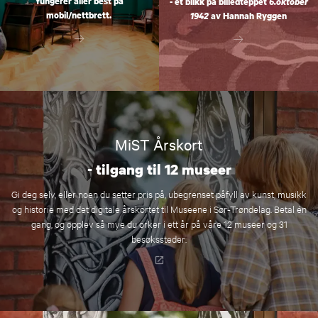
fungerer aller best på
- et blikk på billedteppet
6.oktober
mobil/nettbrett.
1942
av Hannah Ryggen
MiST Årskort
- tilgang til 12 museer
Gi deg selv, eller noen du setter pris på, ubegrenset påfyll av kunst, musikk
og historie med det digitale årskortet til Museene i Sør-Trøndelag. Betal én
gang, og opplev så mye du orker i ett år på våre 12 museer og 31
besøkssteder.